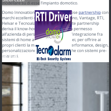
modellare su di esse l’impianto domotico.
Domo Innovation si avvale di prestigiose
partnership
con
marchi eccellenti come MY HOME Bticino, Vantage, RTI,
Helvar e Tecnoalarm. Proprio da queste partnership
deriva il know-how tecnologico che ha permesso
all’azienda di perseguire la strada dell’integrazione fra
sistemi di home automation eterogenei, per offrire ai
propri clienti la massima flessibilità, performance, design,
personalizzazione e integrazione anche con sistemi pre-
esistenti.
Domo Innovation ha investito e continua a investire nella
ricerca e nello sviluppo di nuove soluzioni, per essere in
grado di garantire sempre il massimo dell’affidabilità e
della flessibilità di cui un
sistema domotico
non può fare
a meno.
In Evidenza