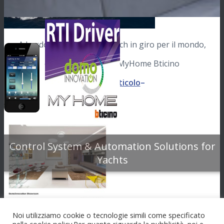
A bordo di uno Yacht Hi-Tech in giro per il mondo,
con l’RTI Driver for MyHome Bticino
–
leggi l’articolo
–
Control System & Automation Solutions for
Yachts
Noi utilizziamo cookie o tecnologie simili come specificato