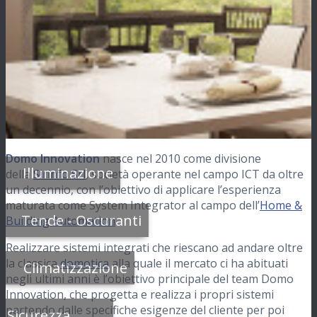
Domo Innovation
nasce nel 2010 come divisione
Illuminazione
della
Sirinfo Srl
, società operante nel campo ICT da oltre
un decennio, con l’obiettivo di applicare l’esperienza
maturata come System Integrator al campo dell’
Home &
Tende - Oscuranti
Building Automation
.
Realizzare sistemi integrati che riescano ad andare oltre
la classica
domotica
alla quale il mercato ci ha abituati
Climatizzazione
negli ultimi anni è l’obiettivo principale del team Domo
Innovation, che progetta e realizza i propri sistemi
partendo dalle specifiche esigenze del cliente per poi
Sicurezza