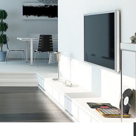
o
TCP/IP
. Attualmente, le centrali
driver anche con centrali fuori
li fuori produzione che