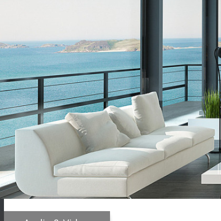
Gestione Eventi: possibilità di gestire i diversi 
Il driver, per dialogare con la centrale, sfrutta il protoc
Tecnoalarm in commercio dotate di questo protocollo, son
produzione, tramite collegamento seriale, purchè si dispo
supportano il TECNO-OUT sono:
TP16-256
,
TP8-64 BUS
,
TP8-96
,
TP16-512
Il protocollo TECNO-OUT è un’abilitazione software che va
Domo Innovation (Sirinfo Srl) è un rivenditore/installator
Per maggiori informa
contattaci