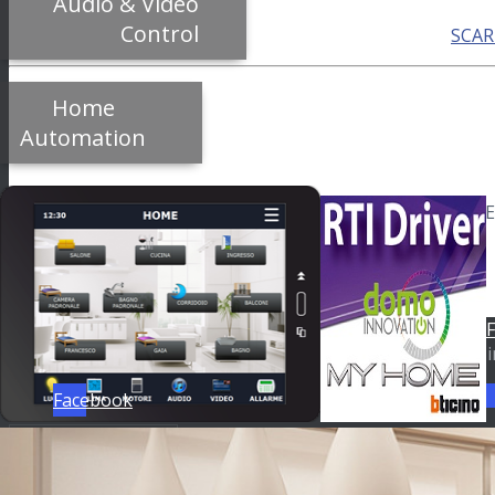
Audio & Video
Control
SCAR
Home
Automation
Richiedi una copia GRATUITA di RTI DRIV
POTREBBERO INTERESSARTI ANCHE:
Anteriore
Posteriore
Domo Innovation è un marchio registrato da
SIRIANNI IN
Ind.-87036 RENDE (CS) - ITALY - P. IVA 02409470784 Email i
Facebook
Scorrere verso l’alto