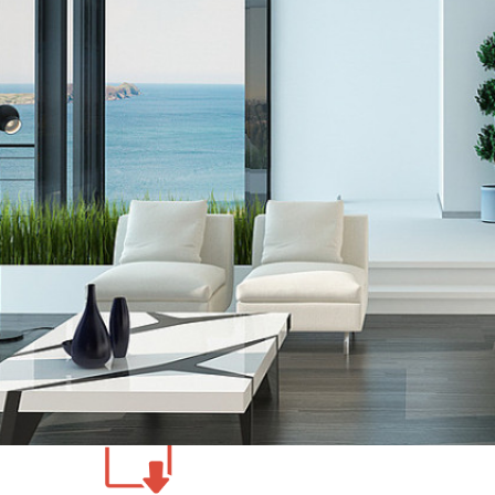
eventi del sistema d’allarme e lanciare Macro RTI
ollo Tecnoalarm denominato
TECNO-OUT
, tramite collegament
o la
TP8-88
e la
TP20-440
. Tuttavia è possibile utilizzare il 
nga del dispositivo PROG32 fornito da Tecnoalarm. Le centra
 acquistata da Tecnoalarm Srl.
e autorizzato Tecnoalarm.
zioni e per ottenere una versione GRATUITA del driver
 all’indirizzo mail
info@domoinnovation.it