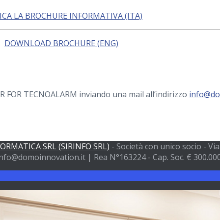
ICA LA BROCHURE INFORMATIVA (ITA)
DOWNLOAD BROCHURE (ENG)
ER FOR TECNOALARM inviando una mail all’indirizzo
info@do
FORMATICA SRL (SIRINFO SRL)
- Società con unico socio - V
nfo@domoinnovation.it | Rea N°163224 - Cap. Soc. € 300.000 