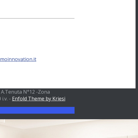
moinnovation.it
ia A.Tenuta N°12 -Zona
i.v. -
Enfold Theme by Kriesi