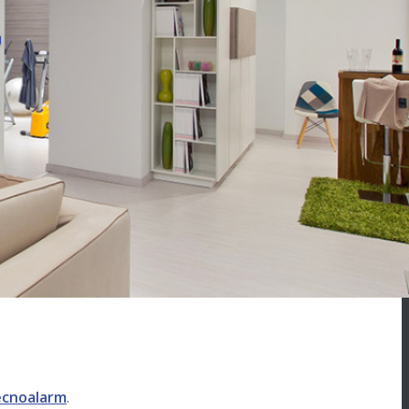
cnoalarm
.