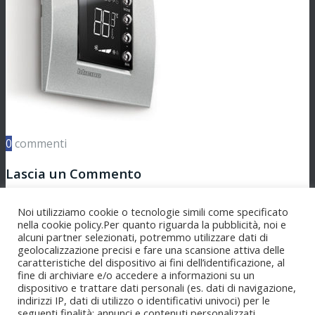
0
commenti
Lascia un Commento
Vuoi partecipare alla discussione?
Noi utilizziamo cookie o tecnologie simili come specificato
Sentitevi liberi di contribuire!
nella cookie policy.Per quanto riguarda la pubblicità, noi e
alcuni partner selezionati, potremmo utilizzare dati di
Lascia un commento
geolocalizzazione precisi e fare una scansione attiva delle
caratteristiche del dispositivo ai fini dell’identificazione, al
fine di archiviare e/o accedere a informazioni su un
Devi essere
connesso
per inviare un commento.
dispositivo e trattare dati personali (es. dati di navigazione,
indirizzi IP, dati di utilizzo o identificativi univoci) per le
Domo Innovation è un marchio registrato da
SIRIANNI
seguenti finalità: annunci e contenuti personalizzati,