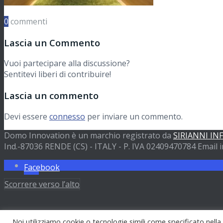
Nautica
0
commenti
Lascia un Commento
Partner
Vuoi partecipare alla discussione?
Sentitevi liberi di contribuire!
Preventivi
Lascia un commento
Devi essere
connesso
per inviare un commento.
Contatti
Domo Innovation è un marchio registrato da
SIRIANNI IN
Ind.-87036 RENDE (CS) - ITALY - P. IVA 02409470784 Email i
Cerca
Facebook
Scorrere verso l’alto
Menu
Menu
Noi utilizziamo cookie o tecnologie simili come specificato nella