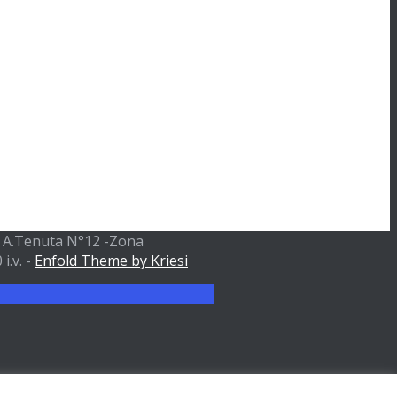
ia A.Tenuta N°12 -Zona
i.v. -
Enfold Theme by Kriesi