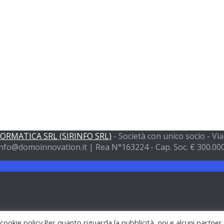
FORMATICA SRL (SIRINFO SRL)
- Società con unico socio - V
nfo@domoinnovation.it | Rea N°163224 - Cap. Soc. € 300.000 
 cookie policy.Per quanto riguarda la pubblicità, noi e alcuni partner