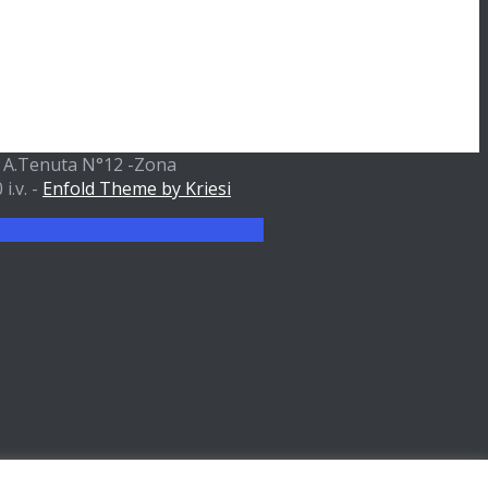
ia A.Tenuta N°12 -Zona
i.v. -
Enfold Theme by Kriesi