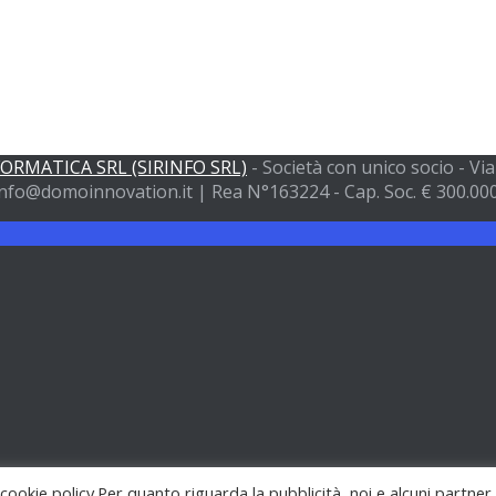
FORMATICA SRL (SIRINFO SRL)
- Società con unico socio - V
nfo@domoinnovation.it | Rea N°163224 - Cap. Soc. € 300.000 
 cookie policy.Per quanto riguarda la pubblicità, noi e alcuni partner