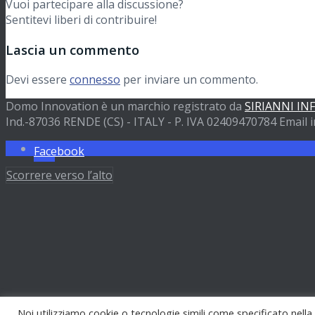
Nautica
Vuoi partecipare alla discussione?
Sentitevi liberi di contribuire!
Lascia un commento
Partner
Devi essere
connesso
per inviare un commento.
Domo Innovation è un marchio registrato da
SIRIANNI IN
Preventivi
Ind.-87036 RENDE (CS) - ITALY - P. IVA 02409470784 Email i
Facebook
Scorrere verso l’alto
Contatti
Cerca
Menu
Menu
Noi utilizziamo cookie o tecnologie simili come specificato nella