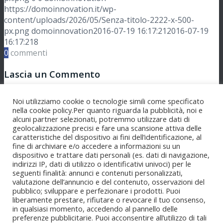
https://domoinnovation.it/wp-
content/uploads/2026/05/Senza-titolo-2222-x-500-
px.png
domoinnovation
2016-07-19 16:17:21
2016-07-19
16:17:21
8
0
commenti
Lascia un Commento
Vuoi partecipare alla discussione?
Noi utilizziamo cookie o tecnologie simili come specificato
Sentitevi liberi di contribuire!
nella cookie policy.Per quanto riguarda la pubblicità, noi e
alcuni partner selezionati, potremmo utilizzare dati di
Lascia un commento
geolocalizzazione precisi e fare una scansione attiva delle
caratteristiche del dispositivo ai fini dell’identificazione, al
fine di archiviare e/o accedere a informazioni su un
Devi essere
connesso
per inviare un commento.
dispositivo e trattare dati personali (es. dati di navigazione,
indirizzi IP, dati di utilizzo o identificativi univoci) per le
Domo Innovation è un marchio registrato da
SIRIANNI
seguenti finalità: annunci e contenuti personalizzati,
INFORMATICA SRL (SIRINFO SRL)
- Società con unico
valutazione dell’annuncio e del contenuto, osservazioni del
socio - Via A.Tenuta N°12 -Zona Ind.-87036 RENDE (CS) -
pubblico; sviluppare e perfezionare i prodotti. Puoi
ITALY - P. IVA 02409470784 Email info@domoinnovation.it
liberamente prestare, rifiutare o revocare il tuo consenso,
in qualsiasi momento, accedendo al pannello delle
| Rea N°163224 - Cap. Soc. € 300.000 i.v. -
Enfold Theme
preferenze pubblicitarie. Puoi acconsentire all’utilizzo di tali
by Kriesi