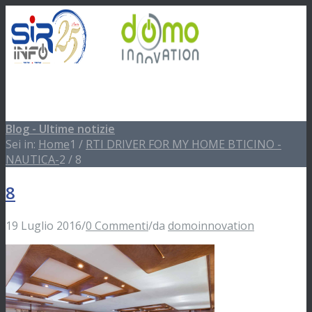
Blog - Ultime notizie
Menu
Menu
Sei in:
Home
1
/
RTI DRIVER FOR MY HOME BTICINO -
NAUTICA-
2
/
8
Facebook
8
19 Luglio 2016
/
0 Commenti
/
da
domoinnovation