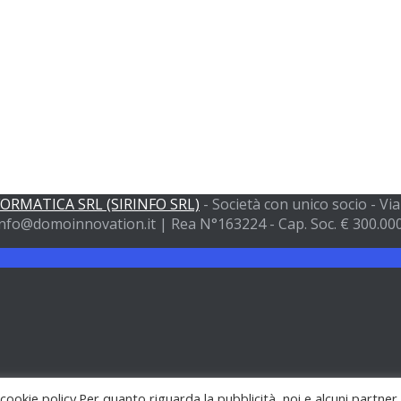
FORMATICA SRL (SIRINFO SRL)
- Società con unico socio - V
nfo@domoinnovation.it | Rea N°163224 - Cap. Soc. € 300.000 
 cookie policy.Per quanto riguarda la pubblicità, noi e alcuni partner