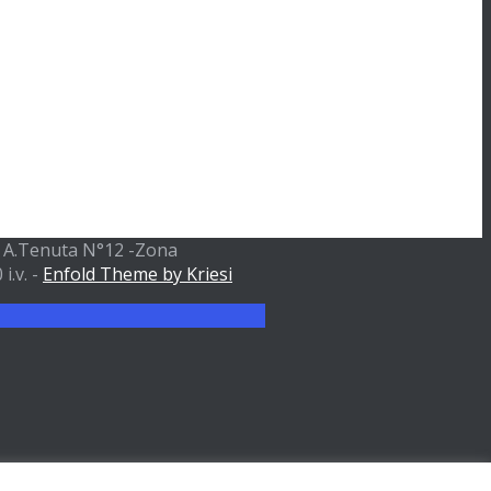
ia A.Tenuta N°12 -Zona
i.v. -
Enfold Theme by Kriesi