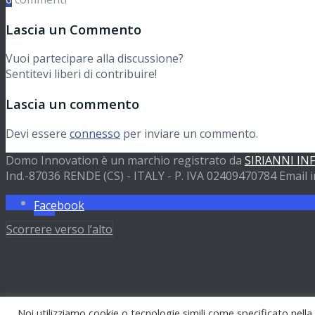
Nautica
Lascia un Commento
Vuoi partecipare alla discussione?
Partner
Sentitevi liberi di contribuire!
Lascia un commento
Preventivi
Devi essere
connesso
per inviare un commento.
Domo Innovation è un marchio registrato da
SIRIANNI IN
Ind.-87036 RENDE (CS) - ITALY - P. IVA 02409470784 Email i
Contatti
Facebook
Scorrere verso l’alto
Cerca
Menu
Menu
Noi utilizziamo cookie o tecnologie simili come specificato nella